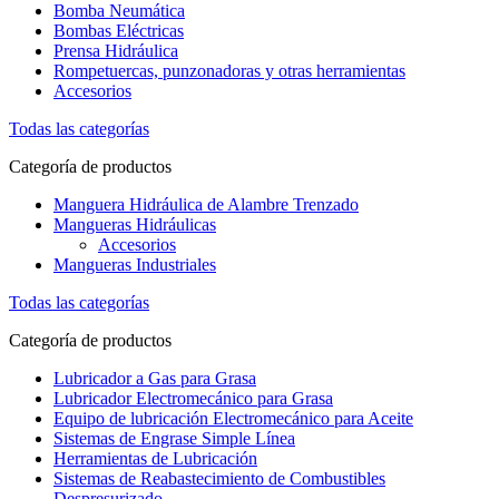
Bomba Neumática
Bombas Eléctricas
Prensa Hidráulica
Rompetuercas, punzonadoras y otras herramientas
Accesorios
Todas las categorías
Categoría de productos
Manguera Hidráulica de Alambre Trenzado
Mangueras Hidráulicas
Accesorios
Mangueras Industriales
Todas las categorías
Categoría de productos
Lubricador a Gas para Grasa
Lubricador Electromecánico para Grasa
Equipo de lubricación Electromecánico para Aceite
Sistemas de Engrase Simple Línea
Herramientas de Lubricación
Sistemas de Reabastecimiento de Combustibles
Despresurizado