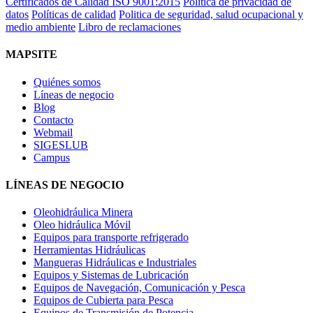
Certificados de Calidad ISO 9001:2015
Política de privacidad de
datos
Políticas de calidad
Politica de seguridad, salud ocupacional y
medio ambiente
Libro de reclamaciones
MAPSITE
Quiénes somos
Líneas de negocio
Blog
Contacto
Webmail
SIGESLUB
Campus
LÍNEAS DE NEGOCIO
Oleohidráulica Minera
Oleo hidráulica Móvil
Equipos para transporte refrigerado
Herramientas Hidráulicas
Mangueras Hidráulicas e Industriales
Equipos y Sistemas de Lubricación
Equipos de Navegación, Comunicación y Pesca
Equipos de Cubierta para Pesca
Equipos de Transmisión de Potencia