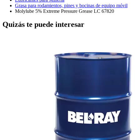
Grasa para rodamientos, pines y bocinas de equipo móvil
Molylube 5% Extreme Pressure Grease LC 67820
Quizás te puede interesar