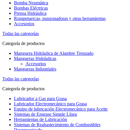
Bomba Neumática
Bombas Eléctricas
Prensa Hidráulica
Rompetuercas, punzonadoras y otras herramientas
Accesorios
Todas las categorías
Categoría de productos
Manguera Hidráulica de Alambre Trenzado
Mangueras Hidráulicas
Accesorios
Mangueras Industriales
Todas las categorías
Categoría de productos
Lubricador a Gas para Grasa
Lubricador Electromecánico para Grasa
Equipo de lubricación Electromecánico para Aceite
Sistemas de Engrase Simple Línea
Herramientas de Lubricación
Sistemas de Reabastecimiento de Combustibles
Despresurizado