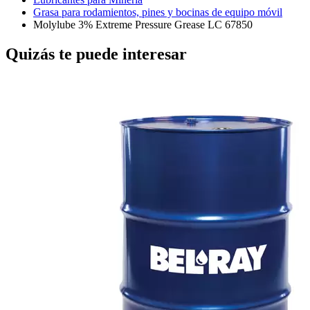
Grasa para rodamientos, pines y bocinas de equipo móvil
Molylube 3% Extreme Pressure Grease LC 67850
Quizás te puede interesar