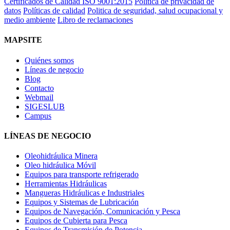
Certificados de Calidad ISO 9001:2015
Política de privacidad de
datos
Políticas de calidad
Politica de seguridad, salud ocupacional y
medio ambiente
Libro de reclamaciones
MAPSITE
Quiénes somos
Líneas de negocio
Blog
Contacto
Webmail
SIGESLUB
Campus
LÍNEAS DE NEGOCIO
Oleohidráulica Minera
Oleo hidráulica Móvil
Equipos para transporte refrigerado
Herramientas Hidráulicas
Mangueras Hidráulicas e Industriales
Equipos y Sistemas de Lubricación
Equipos de Navegación, Comunicación y Pesca
Equipos de Cubierta para Pesca
Equipos de Transmisión de Potencia