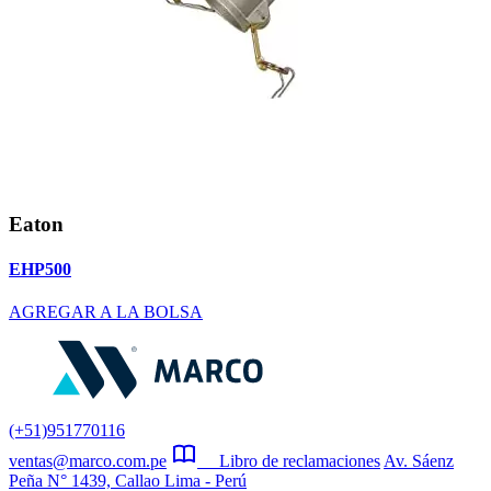
Eaton
EHP500
AGREGAR A LA BOLSA
(+51)951770116
ventas@marco.com.pe
Libro de reclamaciones
Av. Sáenz
Peña N° 1439, Callao Lima - Perú