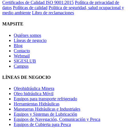
Certificados de Calidad ISO 9001:2015
Política de privacidad de
datos
Políticas de calidad
Politica de seguridad, salud ocupacional y
medio ambiente
Libro de reclamaciones
MAPSITE
Quiénes somos
Líneas de negocio
Blog
Contacto
Webmail
SIGESLUB
Campus
LÍNEAS DE NEGOCIO
Oleohidráulica Minera
Oleo hidráulica Móvil
Equipos para transporte refrigerado
Herramientas Hidráulicas
Mangueras Hidráulicas e Industriales
Equipos y Sistemas de Lubricación
Equipos de Navegación, Comunicación y Pesca
Equipos de Cubierta para Pesca