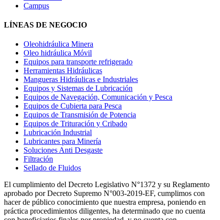
Campus
LÍNEAS DE NEGOCIO
Oleohidráulica Minera
Oleo hidráulica Móvil
Equipos para transporte refrigerado
Herramientas Hidráulicas
Mangueras Hidráulicas e Industriales
Equipos y Sistemas de Lubricación
Equipos de Navegación, Comunicación y Pesca
Equipos de Cubierta para Pesca
Equipos de Transmisión de Potencia
Equipos de Trituración y Cribado
Lubricación Industrial
Lubricantes para Minería
Soluciones Anti Desgaste
Filtración
Sellado de Fluidos
El cumplimiento del Decreto Legislativo N°1372 y su Reglamento
aprobado por Decreto Supremo N°003-2019-EF, cumplimos con
hacer de público conocimiento que nuestra empresa, poniendo en
práctica procedimientos diligentes, ha determinado que no cuenta
con beneficiarios finales por propiedad, y no cuenta con