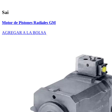
Sai
Motor de Pistones Radiales GM
AGREGAR A LA BOLSA