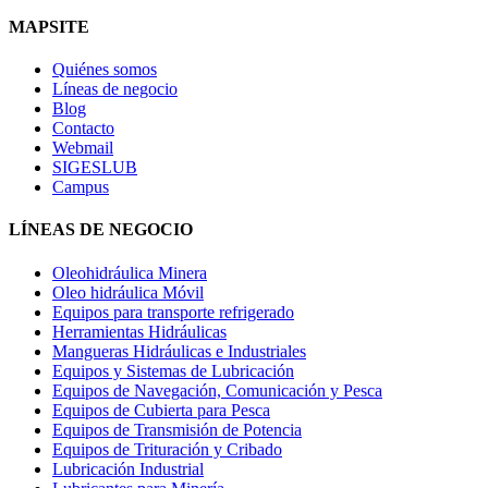
MAPSITE
Quiénes somos
Líneas de negocio
Blog
Contacto
Webmail
SIGESLUB
Campus
LÍNEAS DE NEGOCIO
Oleohidráulica Minera
Oleo hidráulica Móvil
Equipos para transporte refrigerado
Herramientas Hidráulicas
Mangueras Hidráulicas e Industriales
Equipos y Sistemas de Lubricación
Equipos de Navegación, Comunicación y Pesca
Equipos de Cubierta para Pesca
Equipos de Transmisión de Potencia
Equipos de Trituración y Cribado
Lubricación Industrial