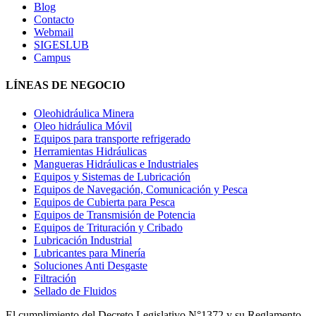
Blog
Contacto
Webmail
SIGESLUB
Campus
LÍNEAS DE NEGOCIO
Oleohidráulica Minera
Oleo hidráulica Móvil
Equipos para transporte refrigerado
Herramientas Hidráulicas
Mangueras Hidráulicas e Industriales
Equipos y Sistemas de Lubricación
Equipos de Navegación, Comunicación y Pesca
Equipos de Cubierta para Pesca
Equipos de Transmisión de Potencia
Equipos de Trituración y Cribado
Lubricación Industrial
Lubricantes para Minería
Soluciones Anti Desgaste
Filtración
Sellado de Fluidos
El cumplimiento del Decreto Legislativo N°1372 y su Reglamento