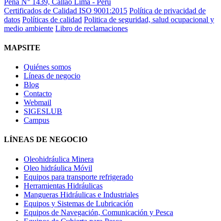
Peña N° 1439, Callao Lima - Perú
Certificados de Calidad ISO 9001:2015
Política de privacidad de
datos
Políticas de calidad
Politica de seguridad, salud ocupacional y
medio ambiente
Libro de reclamaciones
MAPSITE
Quiénes somos
Líneas de negocio
Blog
Contacto
Webmail
SIGESLUB
Campus
LÍNEAS DE NEGOCIO
Oleohidráulica Minera
Oleo hidráulica Móvil
Equipos para transporte refrigerado
Herramientas Hidráulicas
Mangueras Hidráulicas e Industriales
Equipos y Sistemas de Lubricación
Equipos de Navegación, Comunicación y Pesca