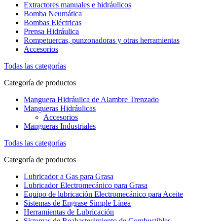
Extractores manuales e hidráulicos
Bomba Neumática
Bombas Eléctricas
Prensa Hidráulica
Rompetuercas, punzonadoras y otras herramientas
Accesorios
Todas las categorías
Categoría de productos
Manguera Hidráulica de Alambre Trenzado
Mangueras Hidráulicas
Accesorios
Mangueras Industriales
Todas las categorías
Categoría de productos
Lubricador a Gas para Grasa
Lubricador Electromecánico para Grasa
Equipo de lubricación Electromecánico para Aceite
Sistemas de Engrase Simple Línea
Herramientas de Lubricación
Sistemas de Reabastecimiento de Combustibles