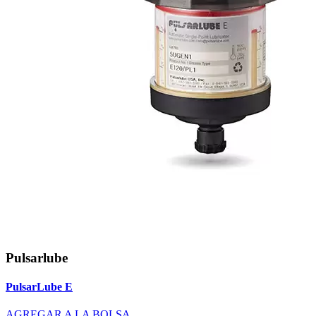
Pulsarlube
PulsarLube E
AGREGAR A LA BOLSA