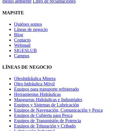
medio ambiente
Libro de reclamaciones
MAPSITE
Quiénes somos
Líneas de negocio
Blog
Contacto
Webmail
SIGESLUB
Campus
LÍNEAS DE NEGOCIO
Oleohidráulica Minera
Oleo hidráulica Móvil
Equipos para transporte refrigerado
Herramientas Hidráulicas
Mangueras Hidráulicas e Industriales
Equipos y Sistemas de Lubricación
Equipos de Navegación, Comunicación y Pesca
Equipos de Cubierta para Pesca
Equipos de Transmisión de Potencia
Equipos de Trituración y Cribado