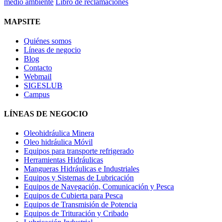
medio ambiente
Libro de reclamaciones
MAPSITE
Quiénes somos
Líneas de negocio
Blog
Contacto
Webmail
SIGESLUB
Campus
LÍNEAS DE NEGOCIO
Oleohidráulica Minera
Oleo hidráulica Móvil
Equipos para transporte refrigerado
Herramientas Hidráulicas
Mangueras Hidráulicas e Industriales
Equipos y Sistemas de Lubricación
Equipos de Navegación, Comunicación y Pesca
Equipos de Cubierta para Pesca
Equipos de Transmisión de Potencia
Equipos de Trituración y Cribado