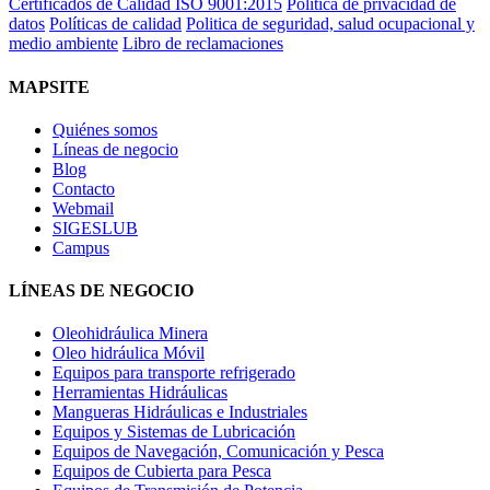
Certificados de Calidad ISO 9001:2015
Política de privacidad de
datos
Políticas de calidad
Politica de seguridad, salud ocupacional y
medio ambiente
Libro de reclamaciones
MAPSITE
Quiénes somos
Líneas de negocio
Blog
Contacto
Webmail
SIGESLUB
Campus
LÍNEAS DE NEGOCIO
Oleohidráulica Minera
Oleo hidráulica Móvil
Equipos para transporte refrigerado
Herramientas Hidráulicas
Mangueras Hidráulicas e Industriales
Equipos y Sistemas de Lubricación
Equipos de Navegación, Comunicación y Pesca
Equipos de Cubierta para Pesca