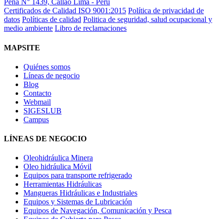
Peña N° 1439, Callao Lima - Perú
Certificados de Calidad ISO 9001:2015
Política de privacidad de
datos
Políticas de calidad
Politica de seguridad, salud ocupacional y
medio ambiente
Libro de reclamaciones
MAPSITE
Quiénes somos
Líneas de negocio
Blog
Contacto
Webmail
SIGESLUB
Campus
LÍNEAS DE NEGOCIO
Oleohidráulica Minera
Oleo hidráulica Móvil
Equipos para transporte refrigerado
Herramientas Hidráulicas
Mangueras Hidráulicas e Industriales
Equipos y Sistemas de Lubricación
Equipos de Navegación, Comunicación y Pesca