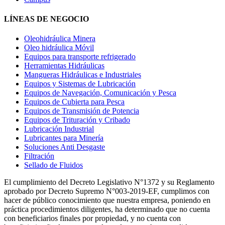
LÍNEAS DE NEGOCIO
Oleohidráulica Minera
Oleo hidráulica Móvil
Equipos para transporte refrigerado
Herramientas Hidráulicas
Mangueras Hidráulicas e Industriales
Equipos y Sistemas de Lubricación
Equipos de Navegación, Comunicación y Pesca
Equipos de Cubierta para Pesca
Equipos de Transmisión de Potencia
Equipos de Trituración y Cribado
Lubricación Industrial
Lubricantes para Minería
Soluciones Anti Desgaste
Filtración
Sellado de Fluidos
El cumplimiento del Decreto Legislativo N°1372 y su Reglamento
aprobado por Decreto Supremo N°003-2019-EF, cumplimos con
hacer de público conocimiento que nuestra empresa, poniendo en
práctica procedimientos diligentes, ha determinado que no cuenta
con beneficiarios finales por propiedad, y no cuenta con