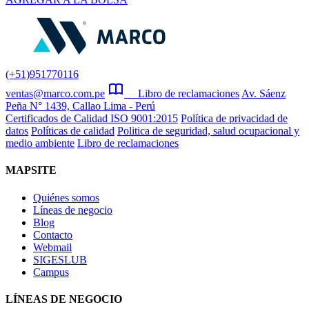
(+51)951770116
ventas@marco.com.pe
Libro de reclamaciones
Av. Sáenz
Peña N° 1439, Callao Lima - Perú
Certificados de Calidad ISO 9001:2015
Política de privacidad de
datos
Políticas de calidad
Politica de seguridad, salud ocupacional y
medio ambiente
Libro de reclamaciones
MAPSITE
Quiénes somos
Líneas de negocio
Blog
Contacto
Webmail
SIGESLUB
Campus
LÍNEAS DE NEGOCIO