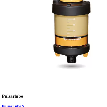
Pulsarlube
PulsarLube S