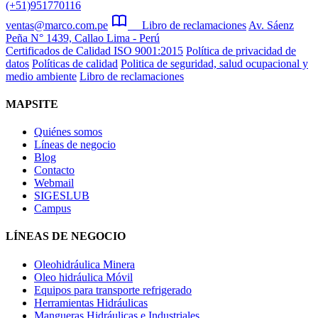
(+51)951770116
ventas@marco.com.pe
Libro de reclamaciones
Av. Sáenz
Peña N° 1439, Callao Lima - Perú
Certificados de Calidad ISO 9001:2015
Política de privacidad de
datos
Políticas de calidad
Politica de seguridad, salud ocupacional y
medio ambiente
Libro de reclamaciones
MAPSITE
Quiénes somos
Líneas de negocio
Blog
Contacto
Webmail
SIGESLUB
Campus
LÍNEAS DE NEGOCIO
Oleohidráulica Minera
Oleo hidráulica Móvil
Equipos para transporte refrigerado
Herramientas Hidráulicas
Mangueras Hidráulicas e Industriales