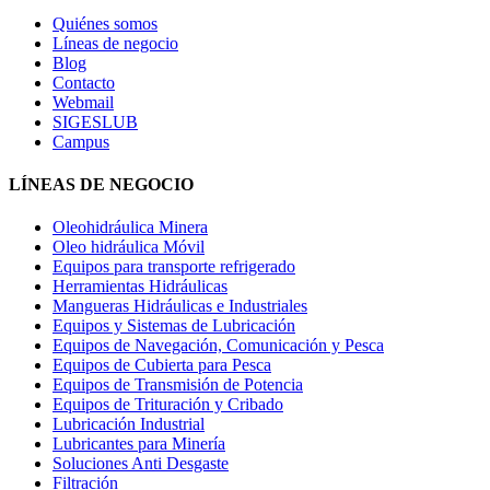
Quiénes somos
Líneas de negocio
Blog
Contacto
Webmail
SIGESLUB
Campus
LÍNEAS DE NEGOCIO
Oleohidráulica Minera
Oleo hidráulica Móvil
Equipos para transporte refrigerado
Herramientas Hidráulicas
Mangueras Hidráulicas e Industriales
Equipos y Sistemas de Lubricación
Equipos de Navegación, Comunicación y Pesca
Equipos de Cubierta para Pesca
Equipos de Transmisión de Potencia
Equipos de Trituración y Cribado
Lubricación Industrial
Lubricantes para Minería
Soluciones Anti Desgaste
Filtración