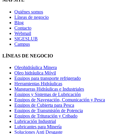
Quiénes somos
Líneas de negocio
Blog
Contacto
Webmail
SIGESLUB
Campus
LÍNEAS DE NEGOCIO
Oleohidráulica Minera
Oleo hidráulica Móvil
Equipos para transporte refrigerado
Herramientas Hidráulicas
Mangueras Hidráulicas e Industriales
Equipos y Sistemas de Lubricación
Equipos de Navegación, Comunicación y Pesca
Equipos de Cubierta para Pesca
Equipos de Transmisión de Potencia
Equipos de Trituración y Cribado
Lubricación Industrial
Lubricantes para Minería
Soluciones Anti Desgaste