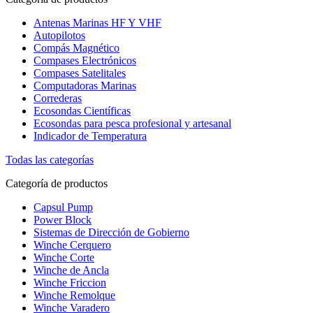
Antenas Marinas HF Y VHF
Autopilotos
Compás Magnético
Compases Electrónicos
Compases Satelitales
Computadoras Marinas
Correderas
Ecosondas Científicas
Ecosondas para pesca profesional y artesanal
Indicador de Temperatura
Todas las categorías
Categoría de productos
Capsul Pump
Power Block
Sistemas de Dirección de Gobierno
Winche Cerquero
Winche Corte
Winche de Ancla
Winche Friccion
Winche Remolque
Winche Varadero