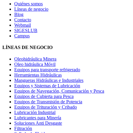
Quiénes somos
Líneas de negocio
Blog
Contacto
Webmail
SIGESLUB
Campus
LÍNEAS DE NEGOCIO
Oleohidráulica Minera
Oleo hidráulica Móvil
Equipos para transporte refrigerado
Herramientas Hidráulicas
Mangueras Hidráulicas e Industriales
Equipos y Sistemas de Lubricación
Equipos de Navegación, Comunicación y Pesca
Equipos de Cubierta para Pesca
Equipos de Transmisión de Potencia
Equipos de Trituración y Cribado
Lubricación Industrial
Lubricantes para Minería
Soluciones Anti Desgaste
Filtración