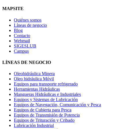
MAPSITE
Quiénes somos
Líneas de negocio
Blog
Contacto
Webmail
SIGESLUB
Campus
LÍNEAS DE NEGOCIO
Oleohidráulica Minera
Oleo hidráulica Móvil
Equipos para transporte refrigerado
Herramientas Hidráulicas
Mangueras Hidráulicas e Industriales
Equipos y Sistemas de Lubricación
Equipos de Navegación, Comunicación y Pesca
Equipos de Cubierta para Pesca
Equipos de Transmisión de Potencia
Equipos de Trituración y Cribado
Lubricación Industrial