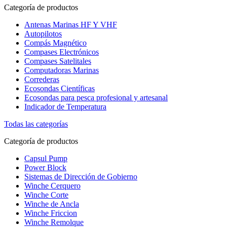
Categoría de productos
Antenas Marinas HF Y VHF
Autopilotos
Compás Magnético
Compases Electrónicos
Compases Satelitales
Computadoras Marinas
Correderas
Ecosondas Científicas
Ecosondas para pesca profesional y artesanal
Indicador de Temperatura
Todas las categorías
Categoría de productos
Capsul Pump
Power Block
Sistemas de Dirección de Gobierno
Winche Cerquero
Winche Corte
Winche de Ancla
Winche Friccion
Winche Remolque