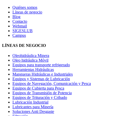
Quiénes somos
Líneas de negocio
Blog
Contacto
Webmail
SIGESLUB
Campus
LÍNEAS DE NEGOCIO
Oleohidráulica Minera
Oleo hidráulica Móvil
Equipos para transporte refrigerado
Herramientas Hidráulicas
Mangueras Hidráulicas e Industriales
Equipos y Sistemas de Lubricación
Equipos de Navegación, Comunicación y Pesca
Equipos de Cubierta para Pesca
Equipos de Transmisión de Potencia
Equipos de Trituración y Cribado
Lubricación Industrial
Lubricantes para Minería
Soluciones Anti Desgaste