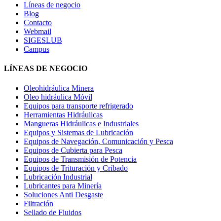
Líneas de negocio
Blog
Contacto
Webmail
SIGESLUB
Campus
LÍNEAS DE NEGOCIO
Oleohidráulica Minera
Oleo hidráulica Móvil
Equipos para transporte refrigerado
Herramientas Hidráulicas
Mangueras Hidráulicas e Industriales
Equipos y Sistemas de Lubricación
Equipos de Navegación, Comunicación y Pesca
Equipos de Cubierta para Pesca
Equipos de Transmisión de Potencia
Equipos de Trituración y Cribado
Lubricación Industrial
Lubricantes para Minería
Soluciones Anti Desgaste
Filtración
Sellado de Fluidos