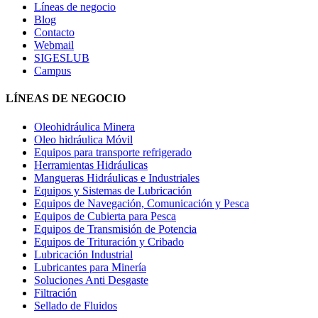
Líneas de negocio
Blog
Contacto
Webmail
SIGESLUB
Campus
LÍNEAS DE NEGOCIO
Oleohidráulica Minera
Oleo hidráulica Móvil
Equipos para transporte refrigerado
Herramientas Hidráulicas
Mangueras Hidráulicas e Industriales
Equipos y Sistemas de Lubricación
Equipos de Navegación, Comunicación y Pesca
Equipos de Cubierta para Pesca
Equipos de Transmisión de Potencia
Equipos de Trituración y Cribado
Lubricación Industrial
Lubricantes para Minería
Soluciones Anti Desgaste
Filtración
Sellado de Fluidos