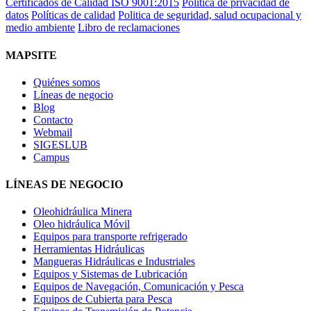
Certificados de Calidad ISO 9001:2015
Política de privacidad de
datos
Políticas de calidad
Politica de seguridad, salud ocupacional y
medio ambiente
Libro de reclamaciones
MAPSITE
Quiénes somos
Líneas de negocio
Blog
Contacto
Webmail
SIGESLUB
Campus
LÍNEAS DE NEGOCIO
Oleohidráulica Minera
Oleo hidráulica Móvil
Equipos para transporte refrigerado
Herramientas Hidráulicas
Mangueras Hidráulicas e Industriales
Equipos y Sistemas de Lubricación
Equipos de Navegación, Comunicación y Pesca
Equipos de Cubierta para Pesca