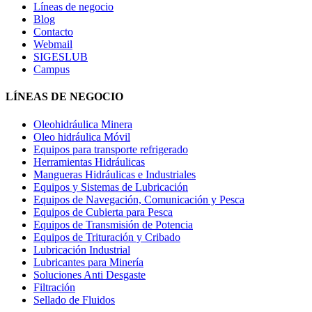
Líneas de negocio
Blog
Contacto
Webmail
SIGESLUB
Campus
LÍNEAS DE NEGOCIO
Oleohidráulica Minera
Oleo hidráulica Móvil
Equipos para transporte refrigerado
Herramientas Hidráulicas
Mangueras Hidráulicas e Industriales
Equipos y Sistemas de Lubricación
Equipos de Navegación, Comunicación y Pesca
Equipos de Cubierta para Pesca
Equipos de Transmisión de Potencia
Equipos de Trituración y Cribado
Lubricación Industrial
Lubricantes para Minería
Soluciones Anti Desgaste
Filtración
Sellado de Fluidos