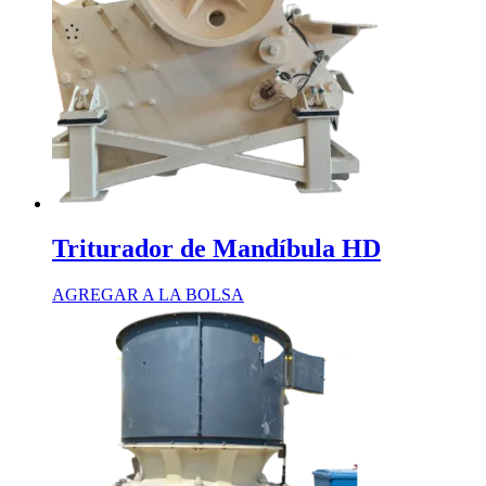
Triturador de Mandíbula HD
AGREGAR A LA BOLSA