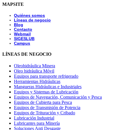
MAPSITE
Quiénes somos
Líneas de negocio
Blog
Contacto
Webmail
SIGESLUB
Campus
LÍNEAS DE NEGOCIO
Oleohidráulica Minera
Oleo hidráulica Móvil
Equipos para transporte refrigerado
Herramientas Hidráulicas
Mangueras Hidráulicas e Industriales
Equipos y Sistemas de Lubricación
Equipos de Navegación, Comunicación y Pesca
Equipos de Cubierta para Pesca
Equipos de Transmisión de Potencia
Equipos de Trituración y Cribado
Lubricación Industrial
Lubricantes para Minería
Soluciones Anti Desgaste