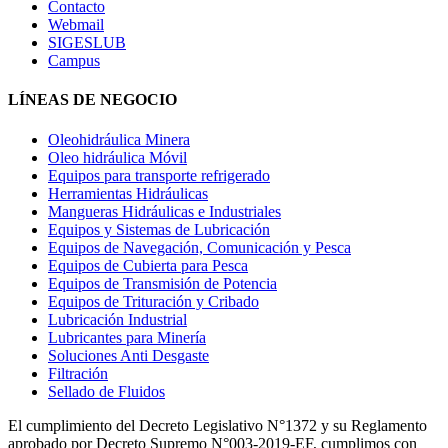
Contacto
Webmail
SIGESLUB
Campus
LÍNEAS DE NEGOCIO
Oleohidráulica Minera
Oleo hidráulica Móvil
Equipos para transporte refrigerado
Herramientas Hidráulicas
Mangueras Hidráulicas e Industriales
Equipos y Sistemas de Lubricación
Equipos de Navegación, Comunicación y Pesca
Equipos de Cubierta para Pesca
Equipos de Transmisión de Potencia
Equipos de Trituración y Cribado
Lubricación Industrial
Lubricantes para Minería
Soluciones Anti Desgaste
Filtración
Sellado de Fluidos
El cumplimiento del Decreto Legislativo N°1372 y su Reglamento
aprobado por Decreto Supremo N°003-2019-EF, cumplimos con