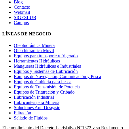
Blog
Contacto
Webmail
SIGESLUB
Campus
LÍNEAS DE NEGOCIO
Oleohidráulica Minera
Oleo hidráulica Móvil
Equipos para transporte refrigerado
Herramientas Hidráulicas
Mangueras Hidráulicas e Industriales
Equipos y Sistemas de Lubricación
Equipos de Navegación, Comunicación y Pesca
Equipos de Cubierta para Pesca
Equipos de Transmisión de Potencia
Equipos de Trituración y Cribado
Lubricación Industrial
Lubricantes para Minería
Soluciones Anti Desgaste
Filtración
Sellado de Fluidos
El cumplimiento del Decreto Legislativo N°1372 y su Reglamento