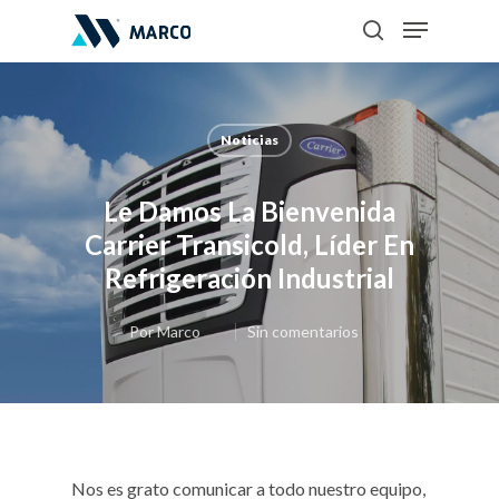
Noticias
Hit enter to search or ESC to close
Le Damos La Bienvenida
Carrier Transicold, Líder En
Refrigeración Industrial
Por
Marco
Sin comentarios
Nos es grato comunicar a todo nuestro equipo,