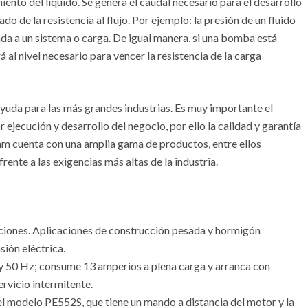
to del líquido. Se genera el caudal necesario para el desarrollo
ado de la resistencia al flujo. Por ejemplo: la presión de un fluido
tada a un sistema o carga. De igual manera, si una bomba está
á al nivel necesario para vencer la resistencia de la carga
uda para las más grandes industrias. Es muy importante el
 ejecución y desarrollo del negocio, por ello la calidad y garantía
m cuenta con una amplia gama de productos, entre ellos
ente a las exigencias más altas de la industria.
ciones. Aplicaciones de construcción pesada y hormigón
sión eléctrica.
y 50 Hz; consume 13 amperios a plena carga y arranca con
rvicio intermitente.
l modelo PE552S, que tiene un mando a distancia del motor y la