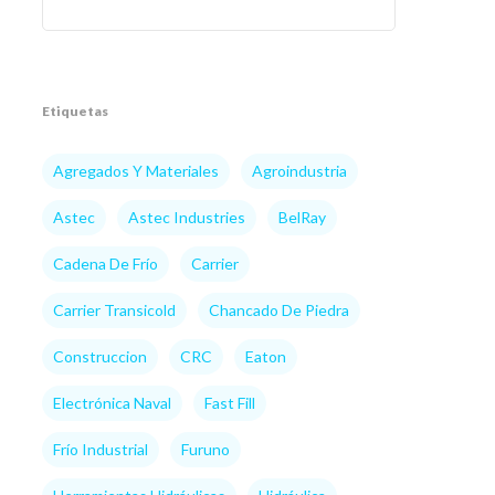
Etiquetas
Agregados Y Materiales
Agroindustria
Astec
Astec Industries
BelRay
Cadena De Frío
Carrier
Carrier Transicold
Chancado De Piedra
Construccion
CRC
Eaton
Electrónica Naval
Fast Fill
Frío Industrial
Furuno